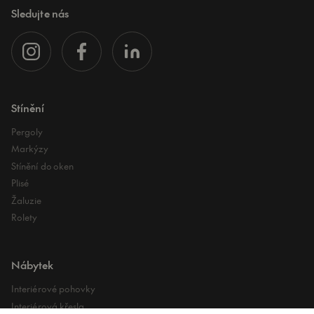
Sledujte nás
Stínění
Pergoly
Markýzy
Stínění do oken
Plisé
Žaluzie
Rolety
Nábytek
Interiérové pohovky
Interiérová křesla