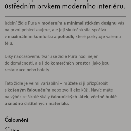
ústředním prvkem moderního interiéru.
Jídelní židle Pura v
moderním a minimalistickém designu
vás
na první pohled zaujme, ale její skutečná síla spočívá
v
maximálním komfortu a pohodlí,
které poskytuje vašemu
tělu.
Díky nadčasovému tvaru se židle Pura hodí nejen
do domácnosti, ale i do
komerčních prostor
, jako jsou
restaurace nebo hotely.
Tato židle je velmi variabilní – můžete si ji přizpůsobit
s
koženým čalouněním
nebo zvolit eko kůži. Navíc máte
na výběr ze široké škály
čalounických látek, včetně buklé
a snadno čistitelných materiálů.
Čalounění
Kůže