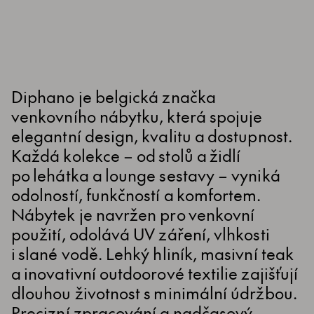
Diphano je belgická značka
venkovního nábytku, která spojuje
elegantní design, kvalitu a dostupnost.
Každá kolekce – od stolů a židlí
po lehátka a lounge sestavy – vyniká
odolností, funkčností a komfortem.
Nábytek je navržen pro venkovní
použití, odolává UV záření, vlhkosti
i slané vodě. Lehký hliník, masivní teak
a inovativní outdoorové textilie zajišťují
dlouhou životnost s minimální údržbou.
Precizní zpracování a nadčasový