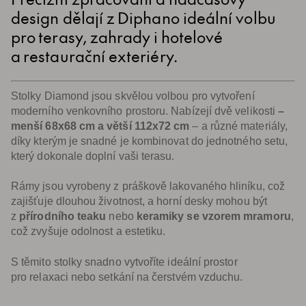
design dělají z Diphano ideální volbu
pro terasy, zahrady i hotelové
a restaurační exteriéry.
Stolky Diamond jsou skvělou volbou pro vytvoření
moderního venkovního prostoru. Nabízejí dvě velikosti
–
menší 68x68 cm a větší 112x72 cm
– a různé materiály,
díky kterým je snadné je kombinovat do jednotného setu,
který dokonale doplní vaši terasu.
Rámy jsou vyrobeny z práškově lakovaného hliníku, což
zajišťuje dlouhou životnost, a horní desky mohou být
z
přírodního teaku
nebo
keramiky se vzorem mramoru
,
což zvyšuje odolnost a estetiku.
S těmito stolky snadno vytvoříte ideální prostor
pro relaxaci nebo setkání na čerstvém vzduchu.