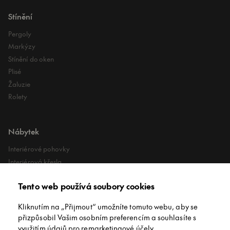
Stínění
Pergoly
Markýzy
Stínění do oken
Plisé
Žaluzie
Rolety
Nábytek
Interiérové pohovky
Interiérová křesla
Interiérové stoly
Tento web používá soubory cookies
Lehátka
Exteriérové koberce
Kliknutím na „Přijmout“ umožníte tomuto webu, aby se
Exteriérové pufy
přizpůsobil Vašim osobním preferencím a souhlasíte s
využitím údajů pro remarketingové účely.