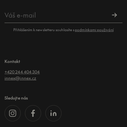
Přihlášením k newsletteru souhlasíte s
podmínkami použivání
Kontakt
+420 244 404 304
innex@innex.cz
Sledujte nás