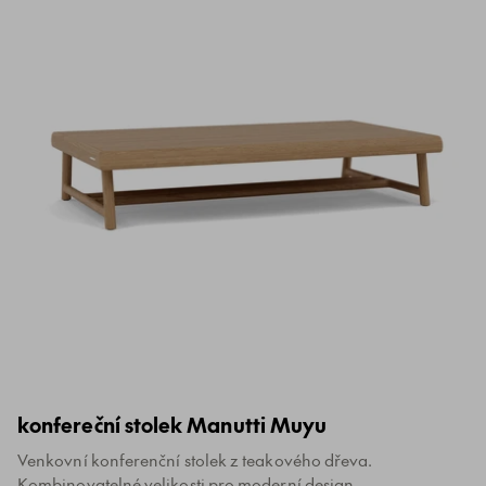
konfereční stolek Manutti Muyu
Venkovní konferenční stolek z teakového dřeva.
Kombinovatelné velikosti pro moderní design.