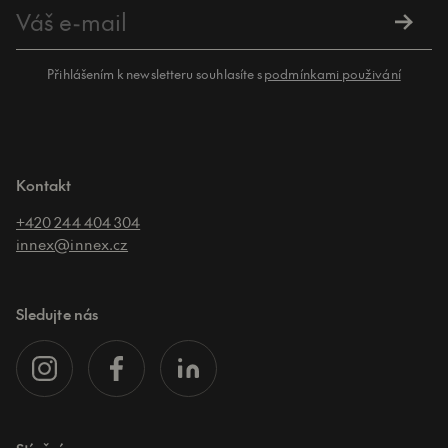
Přihlášením k newsletteru souhlasíte s
podmínkami použivání
Kontakt
+420 244 404 304
innex@innex.cz
Sledujte nás