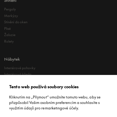
Stínění
Pergoly
Markýzy
Stínění do oken
Plisé
Žaluzie
Rolety
Nábytek
Interiérové pohovky
Interiérová křesla
Interiérové stoly
Tento web používá soubory cookies
Lehátka
Exteriérové koberce
Kliknutím na „Přijmout“ umožníte tomuto webu, aby se
Exteriérové pufy
přizpůsobil Vašim osobním preferencím a souhlasíte s
využitím údajů pro remarketingové účely.