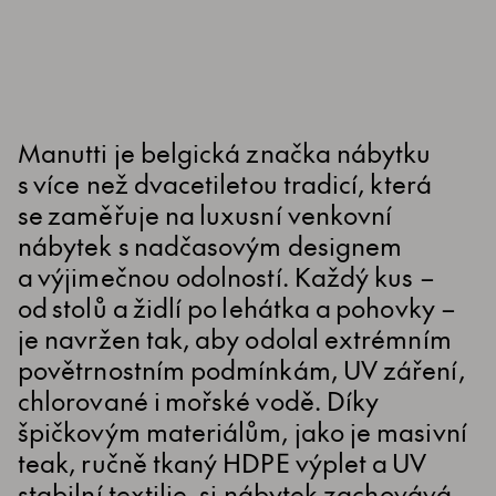
Manutti je belgická značka nábytku
s více než dvacetiletou tradicí, která
se zaměřuje na luxusní venkovní
nábytek s nadčasovým designem
a výjimečnou odolností. Každý kus –
od stolů a židlí po lehátka a pohovky –
je navržen tak, aby odolal extrémním
povětrnostním podmínkám, UV záření,
chlorované i mořské vodě. Díky
špičkovým materiálům, jako je masivní
teak, ručně tkaný HDPE výplet a UV
stabilní textilie, si nábytek zachovává