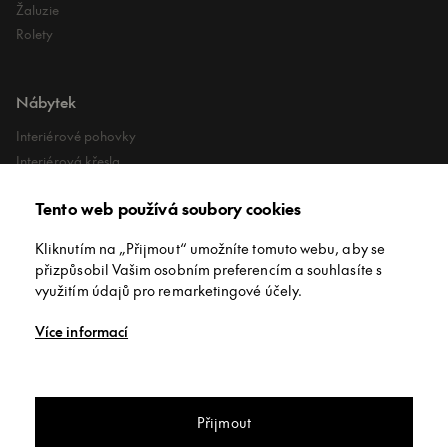
Žaluzie
Rolety
Nábytek
Interiérové pohovky
Interiérová křesla
Interiérové stoly
Tento web používá soubory cookies
Lehátka
Exteriérové koberce
Kliknutím na „Přijmout“ umožníte tomuto webu, aby se
Exteriérové pufy
přizpůsobil Vašim osobním preferencím a souhlasíte s
využitím údajů pro remarketingové účely.
O společnosti
Více informací
O nás
Kontakt
Konferenční stolek nastavitelný
Showroomy
Přijmout
konferenční stolek Diphano