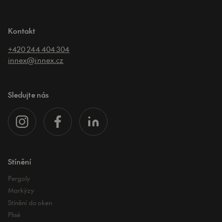
Kontakt
+420 244 404 304
innex@innex.cz
Sledujte nás
Stínění
Pergoly
Markýzy
Stínění do oken
Plisé