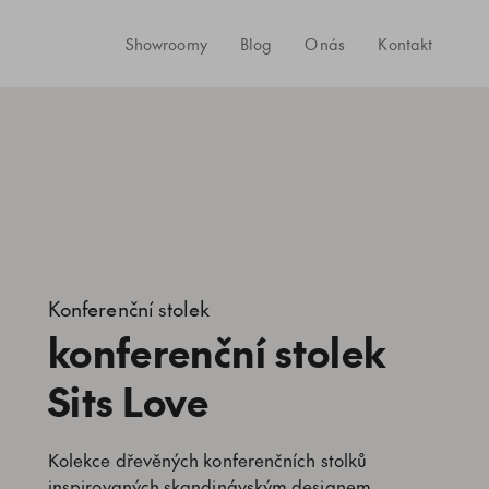
Showroomy
Blog
O nás
Kontakt
Konferenční stolek
konferenční stolek
Sits Love
Kolekce dřevěných konferenčních stolků
inspirovaných skandinávským designem.