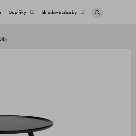
e
Doplňky
Skladové zásoby
olky