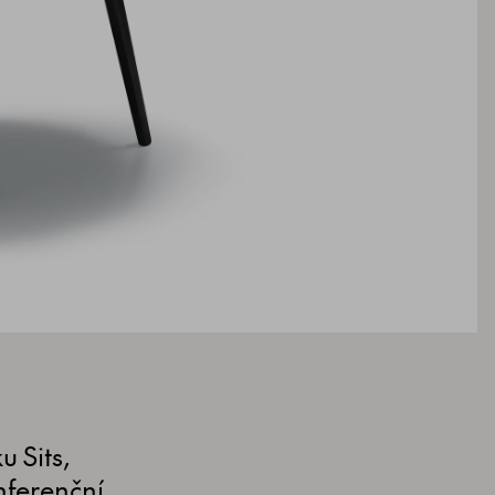
 Sits,
nferenční