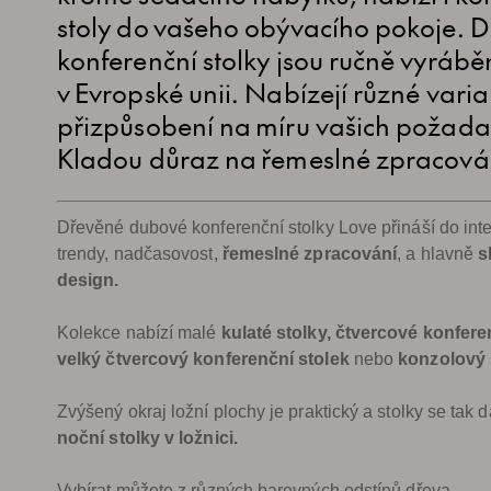
stoly do vašeho obývacího pokoje. 
konferenční stolky jsou ručně vyrábě
v Evropské unii. Nabízejí různé varia
přizpůsobení na míru vašich požada
Kladou důraz na řemeslné zpracová
Dřevěné dubové konferenční stolky Love přináší do int
trendy, nadčasovost,
řemeslné zpracování
, a hlavně
s
design.
Kolekce nabízí malé
kulaté stolky, čtvercové konferen
velký čtvercový konferenční stolek
nebo
konzolový 
Zvýšený okraj ložní plochy je praktický a stolky se tak da
noční stolky v ložnici.
Vybírat můžete z různých barevných odstínů dřeva.