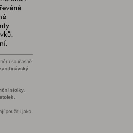
Dřevěné
né
nty
vků.
ní.
eriéru současné
kandinávský
ční stolky,
stolek.
jí použít i jako