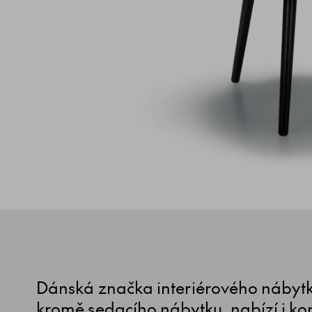
Dánská značka interiérového nábytku
kromě sedacího nábytku, nabízí i ko