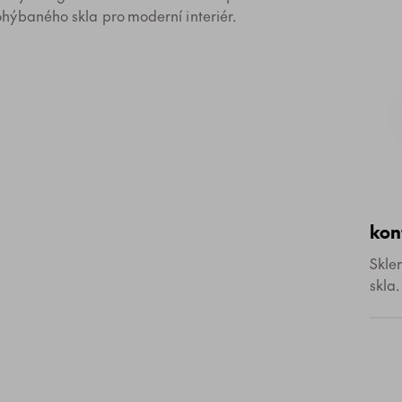
ohýbaného skla pro moderní interiér.
kon
Skle
skla.