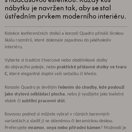
nábytku je navržen tak, aby se stal
ústředním prvkem moderního interiéru.
Kolekce konferenčních stolků a konzolí Quadro přináší širokou
škálu rozměrů, které dokonale zapadnou do jakéhokoliv
interiéru.
Vyberte si tradiční čtvercové nebo obdélníkové stolky
do obývacího pokoje, nebo
praktické přídavné stolky ve tvaru
C,
které elegantně doplní vaši sedačku či křeslo.
Konzole Quadro je skvělým
řešením do chodby, kde poslouží
jako stylová odkládací plocha
, nebo ji využijete jako toaletní
stolek či
subtilní pracovní stůl.
Kovovou podnož si můžete vybrat v různých barevných
variantách a sladit ji se skleněnou či keramickou deskou.
Preferujete
mramor, onyx nebo přírodní kámen
? Možností je