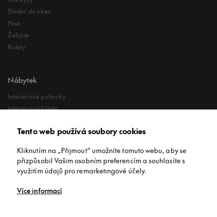
Stínění do oken
Plisé
Žaluzie
Rolety
Nábytek
Interiérové pohovky
Interiérová křesla
Interiérové stoly
Tento web používá soubory cookies
Lehátka
Exteriérové koberce
Kliknutím na „Přijmout“ umožníte tomuto webu, aby se
Exteriérové pufy
přizpůsobil Vašim osobním preferencím a souhlasíte s
využitím údajů pro remarketingové účely.
O společnosti
Více informací
O nás
Kontakt