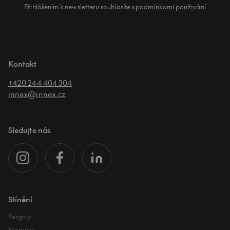
Přihlášením k newsletteru souhlasíte s
podmínkami použivání
Kontakt
+420 244 404 304
innex@innex.cz
Sledujte nás
Stínění
Pergoly
Markýzy