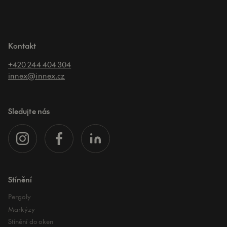
Kontakt
+420 244 404 304
innex@innex.cz
Sledujte nás
Stínění
Pergoly
Markýzy
Stínění do oken