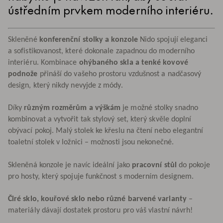
ústředním prvkem moderního interiéru.
Skleněné
konferenční stolky a konzole
Nido spojují eleganci
a sofistikovanost, které dokonale zapadnou do moderního
interiéru. Kombinace
ohýbaného skla a tenké kovové
podnože
přináší do vašeho prostoru vzdušnost a nadčasový
design, který nikdy nevyjde z módy.
Díky
různým rozměrům a výškám
je možné stolky snadno
kombinovat a vytvořit tak stylový set, který skvěle doplní
obývací pokoj. Malý stolek ke křeslu na čtení nebo elegantní
toaletní stolek v ložnici – možnosti jsou nekonečné.
Skleněná konzole je navíc ideální jako
pracovní stůl
do pokoje
pro hosty, který spojuje funkčnost s moderním designem.
Čiré sklo, kouřové sklo nebo různé barvené varianty
–
materiály dávají dostatek prostoru pro váš vlastní návrh!