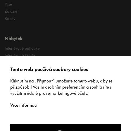
Plisé
Žaluzie
Rolety
Nábytek
Interiérové pohovky
Interiérová křesla
Interiérové stoly
Tento web používá soubory cookies
Lehátka
Exteriérové koberce
Kliknutím na „Přijmout“ umožníte tomuto webu, aby se
Exteriérové pufy
přizpůsobil Vašim osobním preferencím a souhlasíte s
využitím údajů pro remarketingové účely.
O společnosti
Více informací
O nás
Kontakt
Showroomy