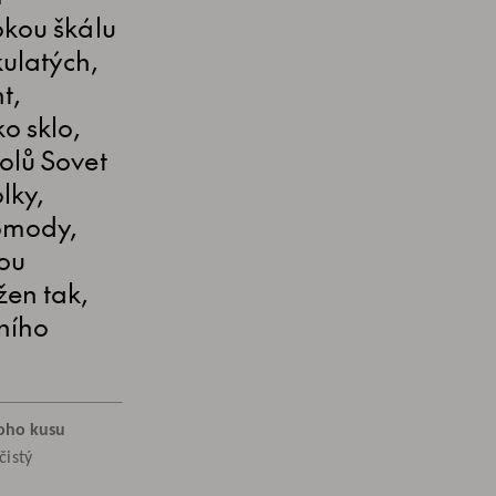
okou škálu
kulatých,
t,
o sklo,
olů Sovet
lky,
komody,
vou
žen tak,
ního
oho kusu
čistý