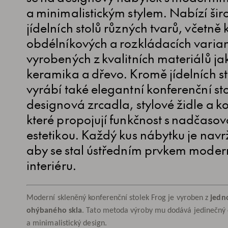
a minimalistickým stylem. Nabízí šir
jídelních stolů různých tvarů, včetně 
obdélníkových a rozkládacích varian
vyrobených z kvalitních materiálů jak
keramika a dřevo. Kromě jídelních st
vyrábí také elegantní konferenční sto
designová zrcadla, stylové židle a 
které propojují funkčnost s nadčaso
estetikou. Každý kus nábytku je navr
aby se stal ústředním prvkem moder
interiéru.
Moderní skleněný konferenční stolek Frog je vyroben z
jedn
ohýbaného skla
. Tato metoda výroby mu dodává jedinečný 
a minimalistický design.