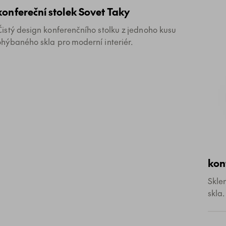
konfereční stolek Sovet Taky
Čistý design konferenčního stolku z jednoho kusu
ohýbaného skla pro moderní interiér.
kon
Skle
skla.