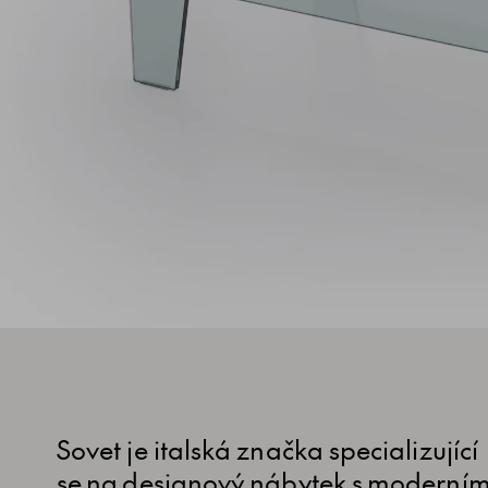
Sovet je italská značka specializující
se na designový nábytek s moderní