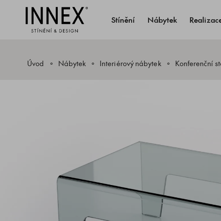
Stínění
Nábytek
Realizac
Úvod
Nábytek
Interiérový nábytek
Konferenční st