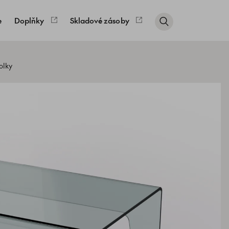
e
Doplňky
Skladové zásoby
olky