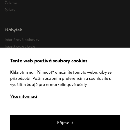
Žaluzie
Rolety
Nábytek
Interiérové pohovky
Interiérová křesla
Interiérové stoly
Tento web používá soubory cookies
Lehátka
Exteriérové koberce
Kliknutím na „Přijmout“ umožníte tomuto webu, aby se
Exteriérové pufy
přizpůsobil Vašim osobním preferencím a souhlasíte s
využitím údajů pro remarketingové účely.
O společnosti
Více informací
O nás
Kontakt
Showroomy
Přijmout