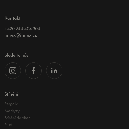
Kontakt
+420 244 404 304
innex@innex.cz
Sledujte nás
Stínění
Pergoly
Markýzy
Stínění do oken
Plisé