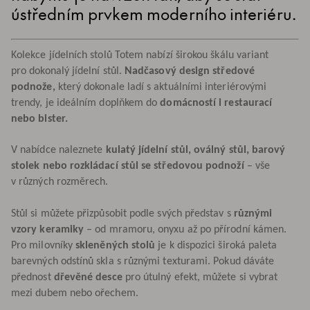
ústředním prvkem moderního interiéru.
Kolekce jídelních stolů Totem nabízí širokou škálu variant
pro dokonalý jídelní stůl.
Nadčasový design středové
podnože,
který dokonale ladí s aktuálními interiérovými
trendy, je ideálním doplňkem do
domácností i restaurací
nebo bister.
V nabídce naleznete
kulatý jídelní stůl, oválný stůl, barový
stolek nebo rozkládací stůl se středovou podnoží
– vše
v různých rozměrech.
Stůl si můžete přizpůsobit podle svých představ s
různými
vzory keramiky
– od mramoru, onyxu až po přírodní kámen.
Pro milovníky
skleněných stolů
je k dispozici široká paleta
barevných odstínů skla s různými texturami. Pokud dáváte
přednost
dřevěné desce
pro útulný efekt, můžete si vybrat
mezi dubem nebo ořechem.