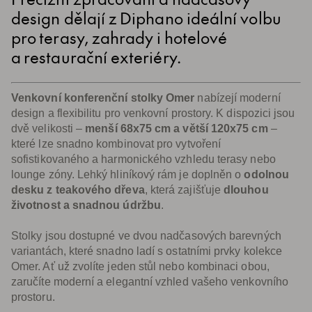
design dělají z Diphano ideální volbu
pro terasy, zahrady i hotelové
a restaurační exteriéry.
Venkovní konferenční stolky Omer
nabízejí moderní
design a flexibilitu pro venkovní prostory. K dispozici jsou
dvě velikosti –
menší 68x75 cm a větší 120x75 cm
–
které lze snadno kombinovat pro vytvoření
sofistikovaného a harmonického vzhledu terasy nebo
lounge zóny. Lehký hliníkový rám je doplněn o
odolnou
desku z teakového dřeva
, která zajišťuje
dlouhou
životnost a snadnou údržbu
.
Stolky jsou dostupné ve dvou nadčasových barevných
variantách, které snadno ladí s ostatními prvky kolekce
Omer. Ať už zvolíte jeden stůl nebo kombinaci obou,
zaručíte moderní a elegantní vzhled vašeho venkovního
prostoru.