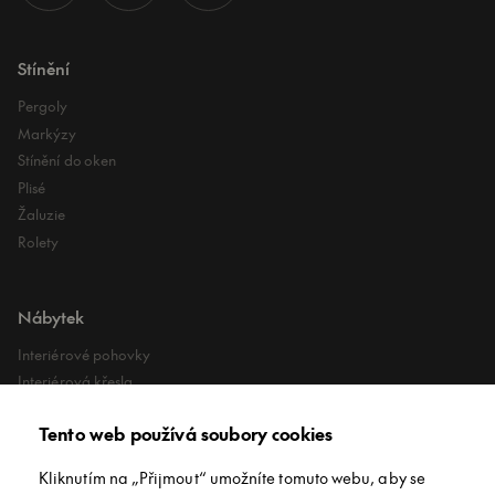
Stínění
Pergoly
Markýzy
Stínění do oken
Plisé
Žaluzie
Rolety
Nábytek
Interiérové pohovky
Interiérová křesla
Interiérové stoly
Tento web používá soubory cookies
Lehátka
Exteriérové koberce
Kliknutím na „Přijmout“ umožníte tomuto webu, aby se
Exteriérové pufy