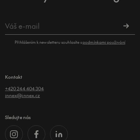
Přihlášením k newsletteru souhlasíte s
podmínkami použivání
Kontakt
+420 244 404 304
innex@innex.cz
Sledujte nás