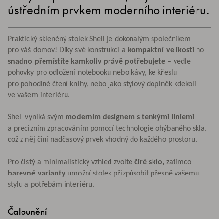
ústředním prvkem moderního interiéru.
Praktický skleněný stolek Shell je dokonalým společníkem
pro váš domov! Díky své konstrukci a
kompaktní velikosti
ho
snadno přemístíte kamkoliv právě potřebujete
– vedle
pohovky pro odložení notebooku nebo kávy, ke křeslu
pro pohodlné čtení knihy, nebo jako stylový doplněk kdekoli
ve vašem interiéru.
Shell vyniká svým
moderním designem s tenkými liniemi
a precizním zpracováním pomocí technologie ohýbaného skla,
což z něj činí nadčasový prvek vhodný do každého prostoru.
Pro čistý a minimalistický vzhled zvolte
čiré sklo,
zatímco
barevné varianty
umožní stolek přizpůsobit přesně vašemu
stylu a potřebám interiéru.
Čalounění