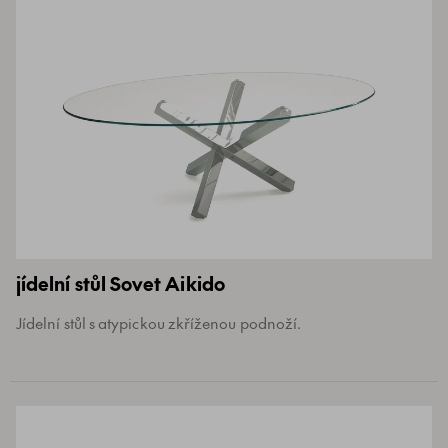
jídelní stůl Sovet Aikido
Jídelní stůl s atypickou zkříženou podnoží.