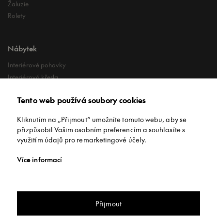
Žaluzie
Rolety
Nábytek
Interiérové pohovky
Interiérová křesla
Interiérové stoly
Tento web používá soubory cookies
Lehátka
Exteriérové koberce
Kliknutím na „Přijmout“ umožníte tomuto webu, aby se
Exteriérové pufy
přizpůsobil Vašim osobním preferencím a souhlasíte s
využitím údajů pro remarketingové účely.
O společnosti
Více informací
O nás
Kontakt
Showroomy
Přijmout