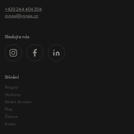
+420 244 404 304
innex@innex.cz
Sledujte nás
Stínění
Pergoly
Markýzy
Stínění do oken
Plisé
Žaluzie
Rolety