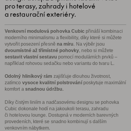
pro terasy, zahrady i hotelové
a restaurační exteriéry.
Venkovní modulová pohovka Cubic
přináší kombinaci
moderního minimalismu a flexibility, díky které si můžete
vytvořit posezení přesně
na míru
. Na výběr jsou
dvoumístné až třímístné pohovky
, nebo si můžete
sestavit vlastní sestavu
pomocí modulárních prvků –
například rohovou sedačku nebo variantu do tvaru L.
Odolný hliníkový rám
zajišťuje dlouhou životnost,
zatímco
vysoce kvalitní polstrování
poskytuje maximální
komfort a
snadnou údržbu.
Díky čistým liniím a nadčasovému designu se pohovka
Cubic dokonale hodí na jakoukoli terasu, zahradu
či hotelovou lounge. Dostupná v moderních barevných
provedeních, které se snadno kombinují s dalším
venkovním nábytkem.