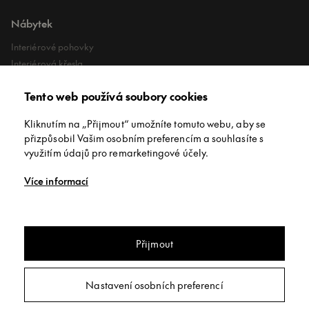
Nábytek
Interiérové pohovky
Interiérová křesla
Interiérové stoly
Tento web používá soubory cookies
Lehátka
Exteriérové koberce
Kliknutím na „Přijmout“ umožníte tomuto webu, aby se
Exteriérové pufy
přizpůsobil Vašim osobním preferencím a souhlasíte s
využitím údajů pro remarketingové účely.
O společnosti
Více informací
O nás
Kontakt
Showroomy
Přijmout
Pohovka pohovka Diphano Cubic
Copyright © INNEX All rights reserved
/
Privacy policy
/
Obchodní
Nastavení osobních preferencí
podmínky
/
Nastavení soukromí
Poptat
Webdesign:
Studio 9