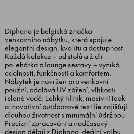
Diphano je belgická značka
venkovního nábytku, která spojuje
elegantní design, kvalitu a dostupnost.
Každá kolekce – od stolů a židlí
po lehátka a lounge sestavy – vyniká
odolností, funkčností a komfortem.
Nábytek je navržen pro venkovní
použití, odolává UV záření, vlhkosti
i slané vodě. Lehký hliník, masivní teak
a inovativní outdoorové textilie zajišťují
dlouhou životnost s minimální údržbou.
Precizní zpracování a nadčasový
design dělají z Diphano ideální volbu