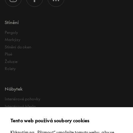
Stínění
Pergoly
Markýzy
Stínění do oken
Plisé
Žaluzie
Rolety
Nábytek
Interiérové pohovky
Interiérová křesla
Interiérové stoly
Tento web používá soubory cookies
Lehátka
Exteriérové koberce
Kliknutím na „Přijmout“ umožníte tomuto webu, aby se