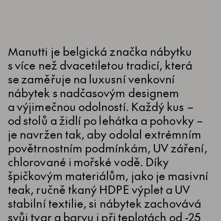
Manutti je belgická značka nábytku
s více než dvacetiletou tradicí, která
se zaměřuje na luxusní venkovní
nábytek s nadčasovým designem
a výjimečnou odolností. Každý kus –
od stolů a židlí po lehátka a pohovky –
je navržen tak, aby odolal extrémním
povětrnostním podmínkám, UV záření,
chlorované i mořské vodě. Díky
špičkovým materiálům, jako je masivní
teak, ručně tkaný HDPE výplet a UV
stabilní textilie, si nábytek zachovává
svůj tvar a barvu i při teplotách od -25