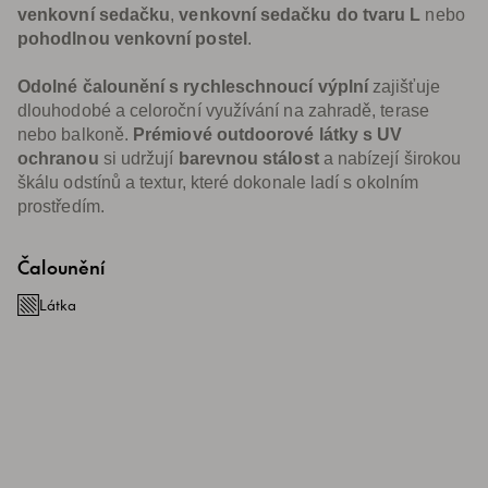
venkovní sedačku
,
venkovní sedačku do tvaru L
nebo
pohodlnou venkovní postel
.
Odolné čalounění s rychleschnoucí výplní
zajišťuje
dlouhodobé a celoroční využívání na zahradě, terase
nebo balkoně.
Prémiové outdoorové látky s UV
ochranou
si udržují
barevnou stálost
a nabízejí širokou
škálu odstínů a textur, které dokonale ladí s okolním
prostředím.
Čalounění
Látka