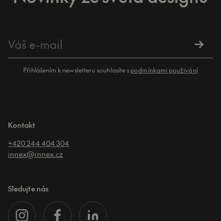
Přihlášením k newsletteru souhlasíte s
podmínkami použivání
Kontakt
+420 244 404 304
innex@innex.cz
Sledujte nás