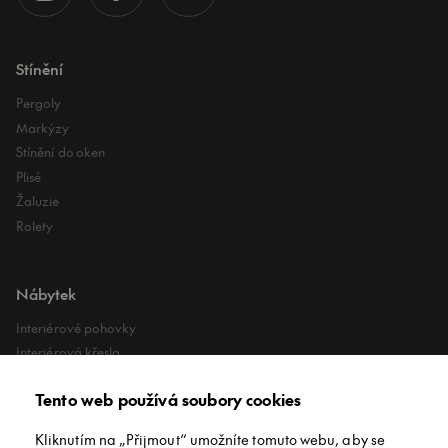
Stínění
Pergoly
Markýzy
Stínění do oken
Plisé
Žaluzie
Rolety
Nábytek
Interiérové pohovky
Interiérová křesla
Interiérové stoly
Tento web používá soubory cookies
Lehátka
Exteriérové koberce
Kliknutím na „Přijmout“ umožníte tomuto webu, aby se