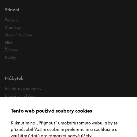
Stínění
Pergoly
Markýzy
Stínění do oken
Plisé
Žaluzie
Rolety
Nábytek
Interiérové pohovky
Interiérová křesla
Interiérové stoly
Tento web používá soubory cookies
Lehátka
Exteriérové koberce
Kliknutím na „Přijmout“ umožníte tomuto webu, aby se
Exteriérové pufy
přizpůsobil Vašim osobním preferencím a souhlasíte s
využitím údajů pro remarketingové účely.