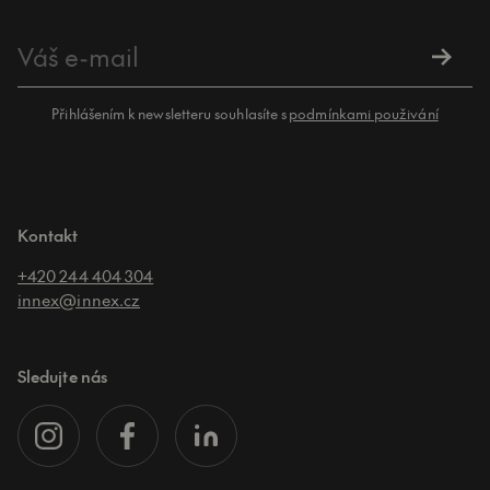
Přihlášením k newsletteru souhlasíte s
podmínkami použivání
Kontakt
+420 244 404 304
innex@innex.cz
Sledujte nás