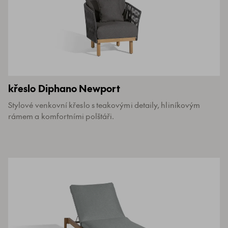
křeslo Diphano Newport
Stylové venkovní křeslo s teakovými detaily, hliníkovým
rámem a komfortními polštáři.