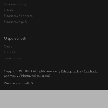
Interiérové stoly
Lehátka
Exteriérové koberce
Exteriérové pufy
O společnosti
O nás
Kontakt
Showroomy
Copyright © INNEX All rights reserved
/
Privacy policy
/
Obchodní
podmínky
/
Nastavení soukromí
Webdesign:
Studio 9