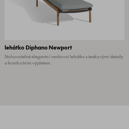
lehátko Diphano Newport
Stohovatelné elegantní venkovní lehátko s teakovými detaily
a komfortním výpletem.