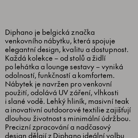
Diphano je belgická značka
venkovního nábytku, která spojuje
elegantní design, kvalitu a dostupnost.
Každá kolekce – od stolů a židlí
po lehátka a lounge sestavy – vyniká
odolností, funkčností a komfortem.
Nábytek je navržen pro venkovní
použití, odolává UV záření, vlhkosti
i slané vodě. Lehký hliník, masivní teak
a inovativní outdoorové textilie zajišťují
dlouhou životnost s minimální údržbou.
Precizní zpracování a nadčasový
design dělají z Diphano ideální volbu