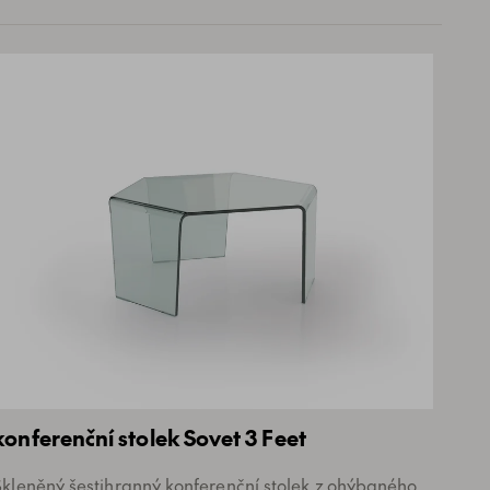
konferenční stolek Sovet 3 Feet
Skleněný šestihranný konferenční stolek z ohýbaného