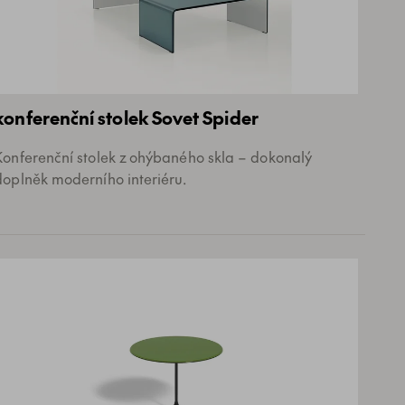
konferenční stolek Sovet Spider
Konferenční stolek z ohýbaného skla – dokonalý
doplněk moderního interiéru.